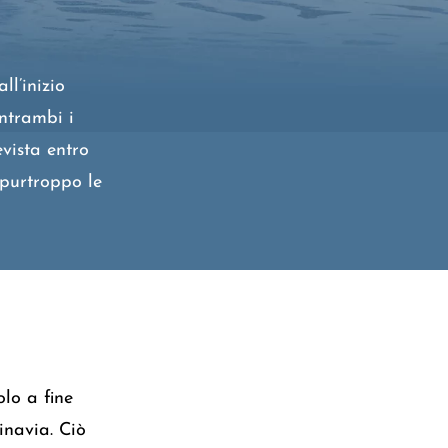
ll’inizio
entrambi i
vista entro
 purtroppo le
olo a fine
inavia. Ciò