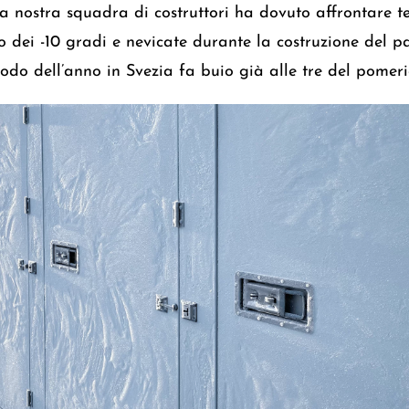
 la nostra squadra di costruttori ha dovuto affrontare 
o dei -10 gradi e nevicate durante la costruzione del par
iodo dell’anno in Svezia fa buio già alle tre del pomeri