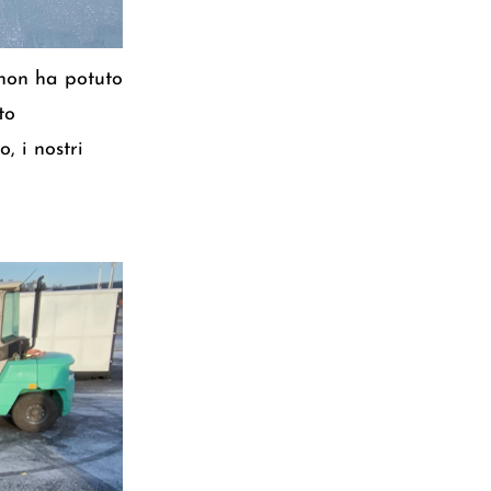
 non ha potuto
to
, i nostri