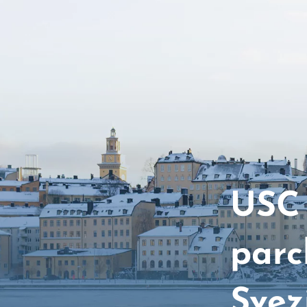
USC 
parc
Svez